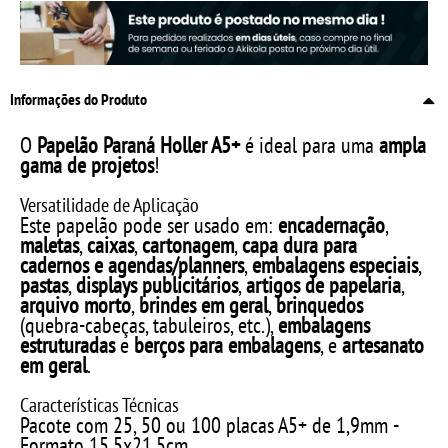
Informações do Produto
O
Papelão Paraná Holler A5+
é ideal para uma
ampla
gama de projetos
!
Versatilidade de Aplicação
Este papelão pode ser usado em:
encadernação
,
maletas
,
caixas
,
cartonagem
,
capa dura para
cadernos e agendas/planners
,
embalagens especiais
,
pastas
,
displays publicitários
,
artigos de papelaria
,
arquivo morto
,
brindes em geral
,
brinquedos
(quebra-cabeças, tabuleiros, etc.),
embalagens
estruturadas
e
berços para embalagens
, e
artesanato
em geral
.
Características Técnicas
Pacote com 25, 50 ou 100 placas A5+ de 1,9mm -
Formato 15,5x21,5cm.