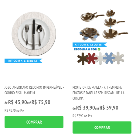
JOGO AMERICANO REDONDO IMPERMEÁVEL -
PROTETOR DE PANELA - KIT - EMPILHE
CORINO SISAL MARFIM
PRATOS E PANELAS SEM RISCAR - BELLA
CUCCINA
R$ 43,90
R$ 75,90
de
até
R$ 39,90
R$ 59,90
de
até
R$ 41,70
no Pix
R$ 37,90
no Pix
COMPRAR
COMPRAR