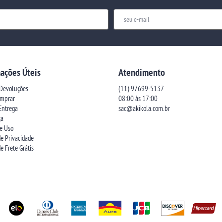
ações Úteis
Atendimento
 Devoluções
(11)
97699-5137
mprar
08:00 às 17:00
 Entrega
sac@akikola.com.br
ça
e Uso
de Privacidade
de Frete Grátis