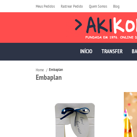
Meus Pedidos
Rastrear Pedido
Quem Somos
Blog
INÍCIO
TRANSFER
BA
Embaplan
Home
Embaplan