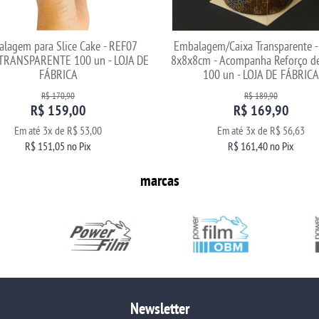
lagem para Slice Cake - REF07
Embalagem/Caixa Transparente 
TRANSPARENTE 100 un - LOJA DE
8x8x8cm - Acompanha Reforço d
FÁBRICA
100 un - LOJA DE FÁBRICA
R$ 170,90
R$ 189,90
R$ 159,00
R$ 169,90
Em até
3x
de
R$ 53,00
Em até
3x
de
R$ 56,63
R$ 151,05
no Pix
R$ 161,40
no Pix
marcas
Newsletter