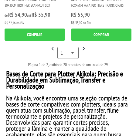
30X30CM BROTHER SCANNCUT SDX
60X45CM PARA PLOTTERS TRADICIONAIS
R$ 54,90
R$ 55,90
R$ 55,90
de
até
R$ 53,10
no Pix
R$ 52,16
no Pix
COMPRAR
COMPRAR
Página 1 de 2, exibindo 20 produtos de um total de 29.
Bases de Corte para Plotter Akikola: Precisão e
Durabilidade em Sublimação, Transfer e
Personalização
Na Akikola, você encontra uma seleção completa de
bases de corte compatíveis com plotters, ideais para
quem atua com sublimação, papel transfer, filme
termocolante e projetos de personalização.
Desenvolvidas para garantir cortes precisos,
proteger a lâmina e manter a qualidade do
acabamento, elas são essenciais para quem busca